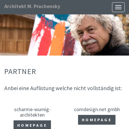
Architekt M. Prachensky
Naviga
ein-/
PARTNER
Anbei eine Auflistung welche nicht vollständig ist:
scharme-wurnig-
comdesign.net gmbh
architekten
HOMEPAGE
HOMEPAGE