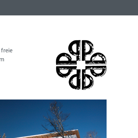
 freie
rm