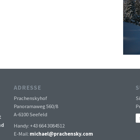
ADRESSE
S
Prachenskyhof
S
Panoramaweg 560/8
Pr
A-6100 Seefeld
t
nd
Handy: +43 664 3084512
E-Mail:
michael@prachensky.com