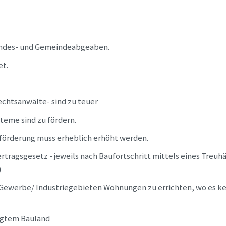
Landes- und Gemeindeabgeaben.
et.
echtsanwälte- sind zu teuer
steme sind zu fördern.
örderung muss erheblich erhöht werden.
rtragsgesetz - jeweils nach Baufortschritt mittels eines Tre
)
n Gewerbe/ Industriegebieten Wohnungen zu errichten, wo es 
migtem Bauland