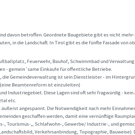
sind davon betroffen. Geordnete Baugebiete gibt es nicht mehr
uten, in die Landschaft. In Tirol gibt es die fünfte Fassade von
Fußballplatz, Feuerwehr, Bauhof, Schwimmbad und Verwaltung 
en - gemein´same Einkäufe für öffentliche Betriebe.
 die Gemeindeverwaltung ist sein Dienstleister - im Hintergr
 (eine Beamtenreform ist einzuleiten)
d Industriegebiet. Diese Lagen sind oft sehr fragwürdig - kei
tal etc.
ll äußerst angespannt. Die Notwendigkeit nach mehr Einnahmen
 Gemeinden geschaffen werden, damit eine vernünftige Raumpl
ts-, Tourismus-,, Schlafwohn-, Gewerbe/ Industrie-, und gemi
(Landschaftsbild, Verkehrsanbindung, Topographie, Bauweise).