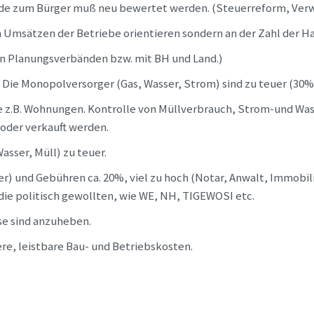
inde zum Bürger muß neu bewertet werden. (Steuerreform, Ve
en Umsätzen der Betriebe orientieren sondern an der Zahl der 
en Planungsverbänden bzw. mit BH und Land.)
ie Monopolversorger (Gas, Wasser, Strom) sind zu teuer (30
e z.B. Wohnungen. Kontrolle von Müllverbrauch, Strom-und W
 oder verkauft werden.
sser, Müll) zu teuer.
 und Gebühren ca. 20%, viel zu hoch (Notar, Anwalt, Immobil
ie politisch gewollten, wie WE, NH, TIGEWOSI etc.
se sind anzuheben.
e, leistbare Bau- und Betriebskosten.