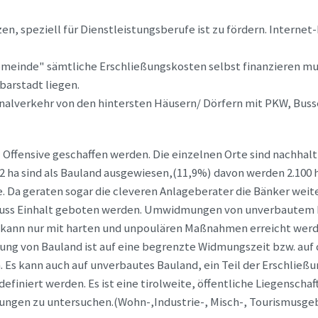
n, speziell für Dienstleistungsberufe ist zu fördern. Interne
emeinde" sämtliche Erschließungskosten selbst finanzieren muß
barstadt liegen.
nalverkehr von den hintersten Häusern/ Dörfern mit PKW, Buss
 Offensive geschaffen werden. Die einzelnen Orte sind nachhal
ha sind als Bauland ausgewiesen,(11,9%) davon werden 2.100 ha
ge. Da geraten sogar die cleveren Anlageberater die Bänker wei
r muss Einhalt geboten werden. Umwidmungen von unverbautem F
 kann nur mit harten und unpoulären Maßnahmen erreicht werd
rung von Bauland ist auf eine begrenzte Widmungszeit bzw. auf 
 Es kann auch auf unverbautes Bauland, ein Teil der Erschließ
finiert werden. Es ist eine tirolweite, öffentliche Liegensch
llungen zu untersuchen.(Wohn-,Industrie-, Misch-, Tourismusg