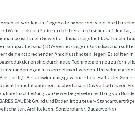
 errichtet werden- im Gegensatz haben sehr viele ihre Häuschen
n und Wein trinken! (Politiker) Ich freue mich schon auf den Tag
 Gemeinde ist für ein Gewerbe-, Industriegebiet bzw. für ein To
en kompatibel sind (EDV- Vernetzungen). Grundsätzlich sollte
em dementsprechenden Anschlussknoten liegen. Es sollten in
gasreduktionen sind durch neue Technologien neu zu formuli
rukturveränderungen müssen definiert werden. Umwidmung von
Beispiel Igls Bei Umwidmungsgewinne ist die Hälfte der Gemein
d nicht Immobilienfirmen zu überlassen. Das Verhältnis von F
 Eine Erschließung von Gewerbegebieten entlang von Bundesstr
BARES BAUEN: Grund und Boden ist zu teuer- Standartverträge
ellschaften, Architekten, Sonderplaner, Baugewerke)